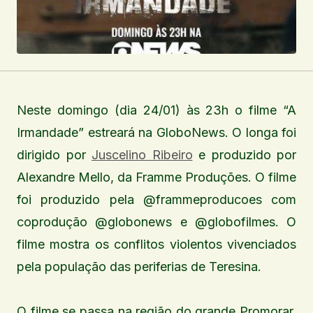
Neste domingo (dia 24/01) às 23h o filme “A
Irmandade” estreará na GloboNews. O longa foi
dirigido por
Juscelino Ribeiro
e produzido por
Alexandre Mello, da Framme Produções. O filme
foi produzido pela @frammeproducoes com
coprodução @globonews e @globofilmes. O
filme mostra os conflitos violentos vivenciados
pela população das periferias de Teresina.
O filme se passa na região do grande Promorar,