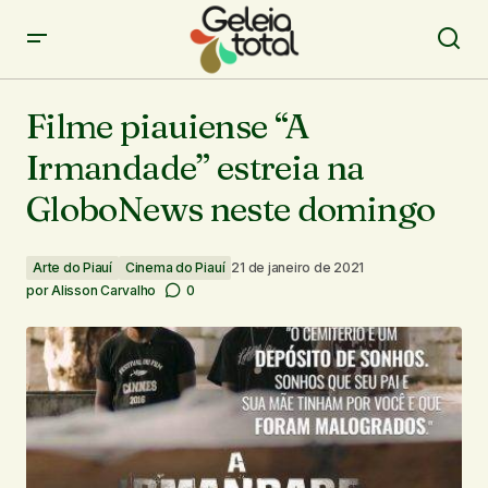
Filme piauiense “A Irmandade” estreia na GloboNews
neste domingo
Filme piauiense “A
Irmandade” estreia na
GloboNews neste domingo
Arte do Piauí
Cinema do Piauí
21 de janeiro de 2021
por
Alisson Carvalho
0