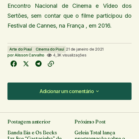
Encontro Nacional de Cinema e Vídeo dos
Sertões, sem contar que o filme participou do
Festival de Cannes, na França , em 2016.
Arte do Piauí
Cinema do Piauí
21 de janeiro de 2021
por
Alisson Carvalho
4,3K visualizações
Adicionar um comentário
Adicionar um comentário
Postagem anterior
Próximo Post
O seu endereço de e-mail não será publicado.
Banda Bia e Os Becks
Geleia Total lança
Campos obrigatórios são marcados com
*
faz live “Gostosinha” de
programação sobre o