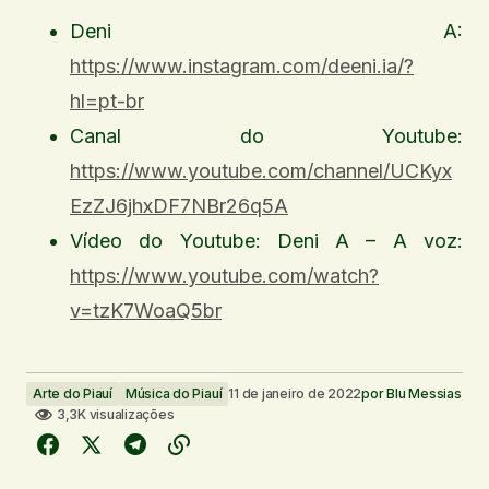
Deni A:
https://www.instagram.com/deeni.ia/?
hl=pt-br
Canal do Youtube:
https://www.youtube.com/channel/UCKyx
EzZJ6jhxDF7NBr26q5A
Vídeo do Youtube: Deni A – A voz:
https://www.youtube.com/watch?
v=tzK7WoaQ5br
Arte do Piauí
Música do Piauí
11 de janeiro de 2022
por
Blu Messias
3,3K visualizações