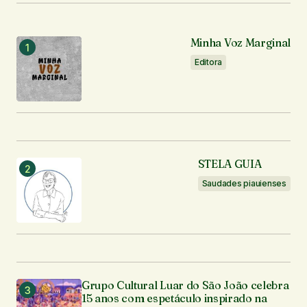
Notifique-me sobre novos comentários por e-mail.
Minha Voz Marginal
Editora
Notifique-me sobre novas publicações por e-mail.
Enviar comentário
STELA GUIA
Saudades piauienses
Grupo Cultural Luar do São João celebra
15 anos com espetáculo inspirado na