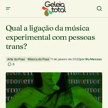
Qual a ligação da música experimental com pessoas
trans?
Qual a ligação da música
experimental com pessoas
trans?
Arte do Piauí
Música do Piauí
11 de janeiro de 2022
por
Blu Messias
0