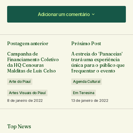
Adicionar um comentário
Adicionar um comentário
Postagem anterior
Próximo Post
O seu endereço de e-mail não será publicado.
Campanha de
A estreia do ‘Panaceias’
Campos obrigatórios são marcados com
*
Financiamento Coletivo
trará uma experiência
da HQ Cenouras
única para o público que
Malditas de Luís Celso
frequentar o evento
Comentário
*
Arte do Piauí
Agenda Cultural
Artes Visuais do Piauí
Em Teresina
8 de janeiro de 2022
13 de janeiro de 2022
Seu nome
*
Top News
Seu e-mail
*