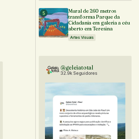
Mural de 260 metros
transforma Parque da
Cidadania em galeria a céu
aberto em Teresina
Artes Visuais
@geleiatotal
32.9k Seguidores