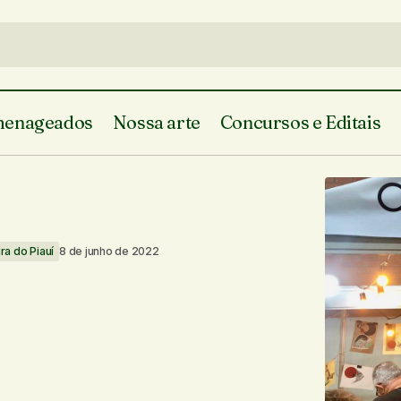
enageados
Nossa arte
Concursos e Editais
Geleia T
rte do Piauí
Artistas do Piauí
Em Teresina
Literatura do Piauí
ura do Piauí
8 de junho de 2022