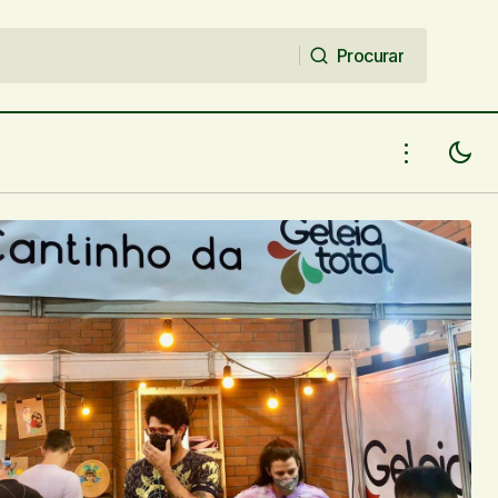
Procurar
Procurar
Artista piauiense radicada na
otal no SALIPI!
Inglaterra, Nadedja, lança novo single:
“Holographic Sickening Love”