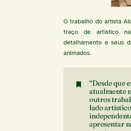
O trabalho do artista 
traço de artístico n
detalhamento e seus d
animados.
“Desde que e
atualmente n
outros traba
lado artístic
independente
apresentar na