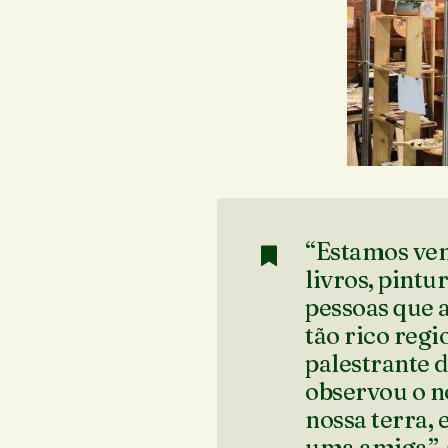
“Estamos ven
livros, pintu
pessoas que 
tão rico reg
palestrante d
observou o n
nossa terra,
uma amiga”, 