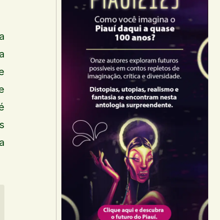
a
a
e
e
é
s
a