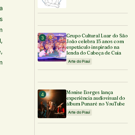
a
s
m
Grupo Cultural Luar do São
,
João celebra 15 anos com
espetáculo inspirado na
,
lenda do Cabeça de Cuia
m
Arte do Piauí
Monise Borges lança
experiência audiovisual do
álbum Punaré no YouTube
Arte do Piauí