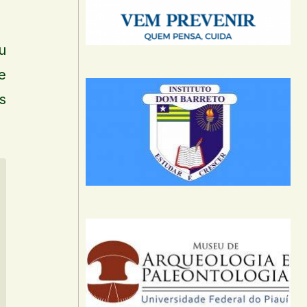
u
e
s