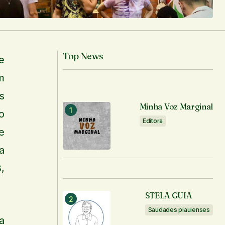
Top News
e
m
s
Minha Voz Marginal
o
Editora
e
a
,
STELA GUIA
Saudades piauienses
a