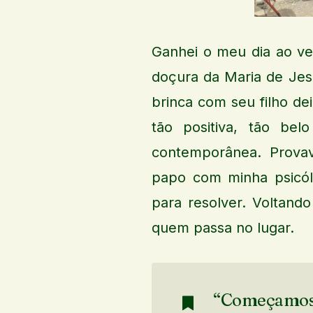
Ganhei o meu dia ao ver
doçura da Maria de Jes
brinca com seu filho d
tão positiva, tão bel
contemporânea. Provav
papo com minha psicól
para resolver. Voltando
quem passa no lugar.
“Começamos a