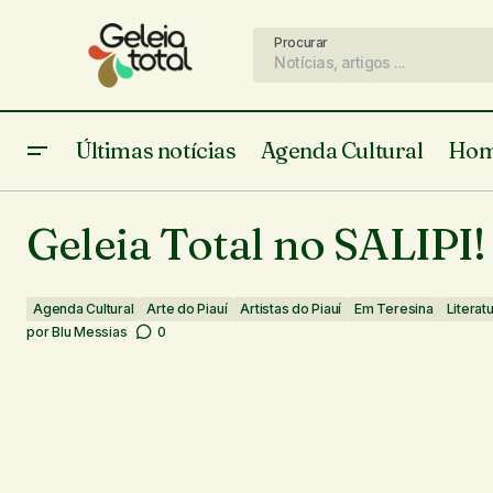
Procurar
Últimas notícias
Agenda Cultural
Hom
Começa mais uma etapa do Festival
Palco Giratório, agora em formato
Agenda Cultural
A
Geleia Total no SALIPI!
digital
Agenda Cultural
Arte do Piauí
Artistas do Piauí
Em Teresina
Literat
por
Blu Messias
0