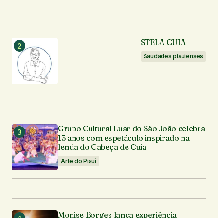
Enviar comentário
STELA GUIA
Saudades piauienses
Grupo Cultural Luar do São João celebra
15 anos com espetáculo inspirado na
lenda do Cabeça de Cuia
Arte do Piauí
Monise Borges lança experiência