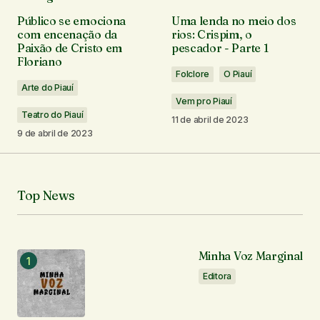
O seu endereço de e-mail não será publicado.
Público se emociona
Uma lenda no meio dos
Campos obrigatórios são marcados com
*
com encenação da
rios: Crispim, o
Paixão de Cristo em
pescador - Parte 1
Floriano
Comentário
*
Folclore
O Piauí
Arte do Piauí
Vem pro Piauí
Teatro do Piauí
11 de abril de 2023
9 de abril de 2023
Seu nome
*
Top News
Seu e-mail
*
Notifique-me sobre novos comentários por e-mail.
Minha Voz Marginal
Editora
Notifique-me sobre novas publicações por e-mail.