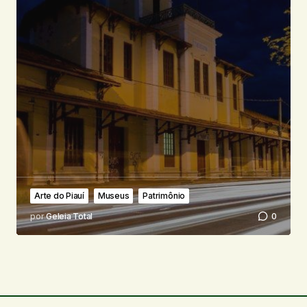
Arte do Piauí
Museus
Patrimônio
por
Geleia Total
0