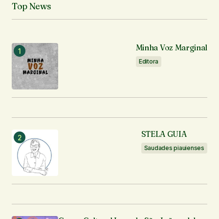
Top News
Seu e-mail
*
Notifique-me sobre novos comentários por e-mail.
Minha Voz Marginal
Editora
Notifique-me sobre novas publicações por e-mail.
Enviar comentário
STELA GUIA
Saudades piauienses