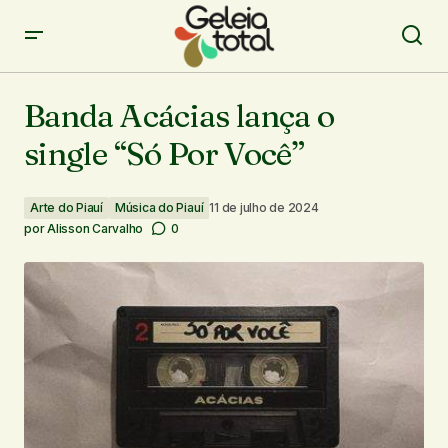
Banda Acácias lança o single “Só Por Você”
Banda Acácias lança o
single “Só Por Você”
Arte do Piauí
Música do Piauí
11 de julho de 2024
por
Alisson Carvalho
0