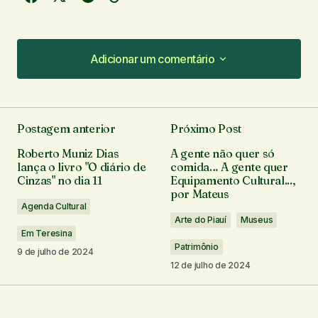
Adicionar um comentário
Adicionar um comentário
Postagem anterior
Próximo Post
O seu endereço de e-mail não será publicado.
Roberto Muniz Dias
A gente não quer só
Campos obrigatórios são marcados com
*
lança o livro "O diário de
comida… A gente quer
Cinzas" no dia 11
Equipamento Cultural...,
por Mateus
Comentário
*
Agenda Cultural
Arte do Piauí
Museus
Em Teresina
Patrimônio
9 de julho de 2024
12 de julho de 2024
Seu nome
*