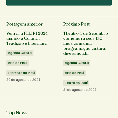
Adicionar um comentário
Postagem anterior
Próximo Post
O seu endereço de e-mail não será publicado.
Vem aí a FELIPI 2024
Theatro 4 de Setembro
Campos obrigatórios são marcados com
*
unindo a Cultura,
comemora seus 130
Tradição e Literatura
anos com uma
programação cultural
Comentário
*
diversificada
Agenda Cultural
Arte do Piauí
Agenda Cultural
Literatura do Piauí
Arte do Piauí
30 de agosto de 2024
Seu nome
*
Teatro do Piauí
31 de agosto de 2024
Seu e-mail
*
Top News
Notifique-me sobre novos comentários por e-mail.