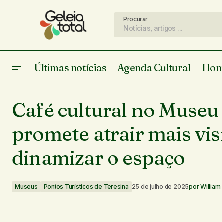
Procurar
Últimas notícias
Agenda Cultural
Hom
Museus
Podcast “Teresina em Sol Maior”
Café cultural no Museu 
aborda desafios e talentos da música
Pontos Turísticos de
piauiense
Teresina
promete atrair mais vis
dinamizar o espaço
Museus
Pontos Turísticos de Teresina
25 de julho de 2025
por
William