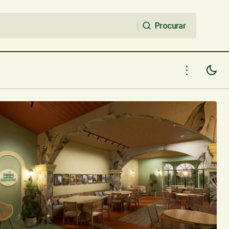
Procurar
Procurar
r mais
Lucas Coimbra assume nova persona
artística como Sr. Coimbra e prepara
lançamento de EP solo