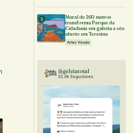
Mural de 260 metros
transforma Parque da
Cidadania em galeria a céu
aberto em Teresina
Artes Visuais
@geleiatotal
m
32.9k Seguidores