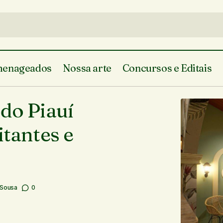
enageados
Nossa arte
Concursos e Editais
Café cultural no Museu do Piauí promete atrai
do Piauí
visitantes e dinamizar o espaço
itantes e
 Sousa
0