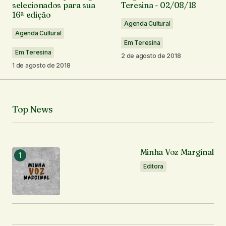
selecionados para sua
Teresina - 02/08/18
16ª edição
Agenda Cultural
Comentário
*
Agenda Cultural
Em Teresina
Em Teresina
2 de agosto de 2018
1 de agosto de 2018
Seu nome
*
Top News
Seu e-mail
*
Minha Voz Marginal
Notifique-me sobre novos comentários por e-mail.
Editora
Notifique-me sobre novas publicações por e-mail.
Enviar comentário