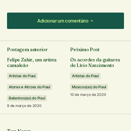
Adicionar um comentário
Adicionar um comentário
Postagem anterior
Próximo Post
O seu endereço de e-mail não será publicado.
Felipe Zahir, um artista
Os acordes da guitarra
Campos obrigatórios são marcados com
*
camaleão
de Lívio Nascimento
Artistas do Piauí
Artistas do Piauí
Comentário
*
Atores e Atrizes do Piauí
Músicos(as) do Piauí
10 de março de 2020
Bailarinos(as) do Piauí
9 de março de 2020
Seu nome
*