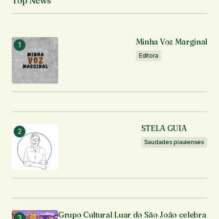
Top News
Seu e-mail
*
Notifique-me sobre novos comentários por e-mail.
Minha Voz Marginal
Editora
Notifique-me sobre novas publicações por e-mail.
Enviar comentário
STELA GUIA
Saudades piauienses
Grupo Cultural Luar do São João celebra