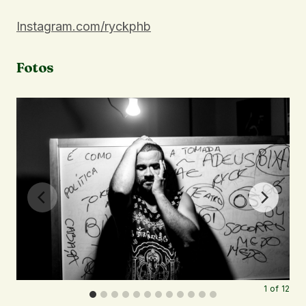
Instagram.com/ryckphb
Fotos
1
of
12