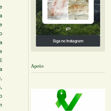
e
a
e
o
Siga no Instagram
a
Siga no Instagram
e
E
Apoio
a
,
,
o
m