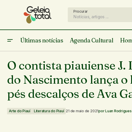
Procurar
Últimas notícias
Agenda Cultural
Hom
Arte do Piauí
Roberto Muniz Dias lança livro que
O contista piauiense J.
aborda a temática da linguagem neutra
Literatura do Piauí
do Nascimento lança o 
pés descalços de Ava G
Arte do Piauí
Literatura do Piauí
21 de maio de 2021
por
Luan Rodrigues