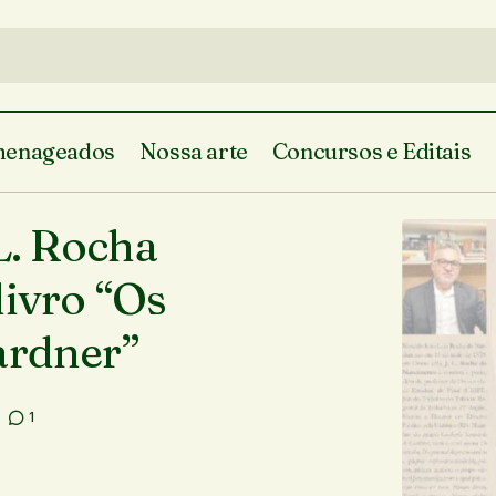
enageados
Nossa arte
Concursos e Editais
O contista piauiense J. L. Rocha do Nascimento lança
 L. Rocha
pés descalços de Ava Gardner”
livro “Os
ardner”
1