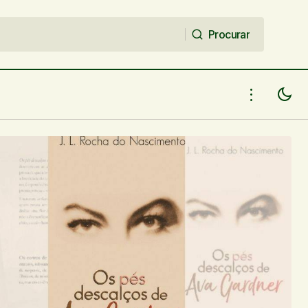
Procurar
Procurar
 o livro “Os
Confira as atrações do Festival on-line
Corisco Beat