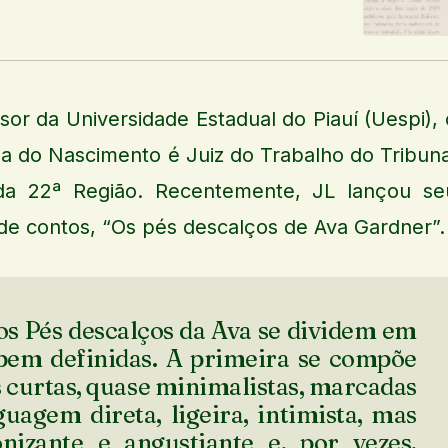
sor da Universidade Estadual do Piauí (Uespi), 
a do Nascimento é Juiz do Trabalho do Tribuna
da 22ª Região. Recentemente, JL lançou se
l de contos, “Os pés descalços de Ava Gardner”.
os Pés descalços da Ava se dividem em
bem definidas. A primeira se compõe
s curtas, quase minimalistas, marcadas
uagem direta, ligeira, intimista, mas
izante e angustiante e, por vezes,