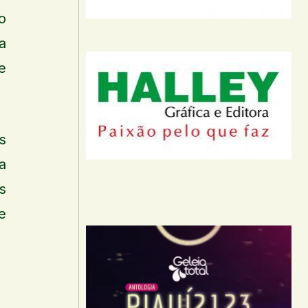
o
a
e
s
a
s
e