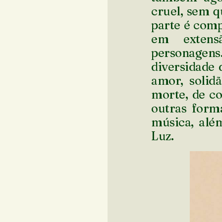
cruel, sem q
parte é comp
em extens
personagen
diversidade 
amor, solidã
morte, de c
outras form
música, além
Luz.