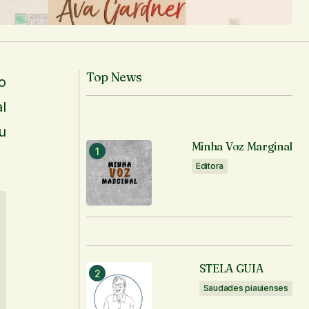
Top News
o
l
u
Minha Voz Marginal
Editora
STELA GUIA
Saudades piauienses