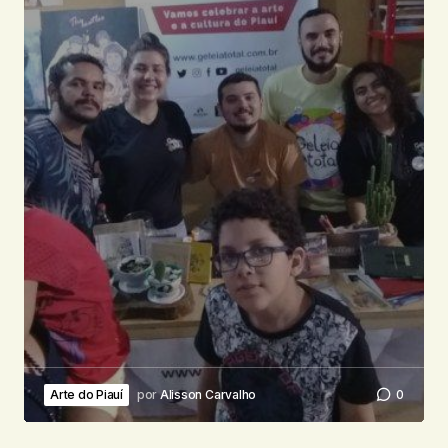
Arte do Piauí
por
Alisson Carvalho
0