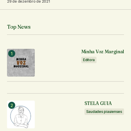
29 de dezembro de 2021
Seu nome
*
Top News
Seu e-mail
*
Notifique-me sobre novos comentários por e-mail.
Minha Voz Marginal
Editora
Notifique-me sobre novas publicações por e-mail.
Enviar comentário
STELA GUIA
Saudades piauienses