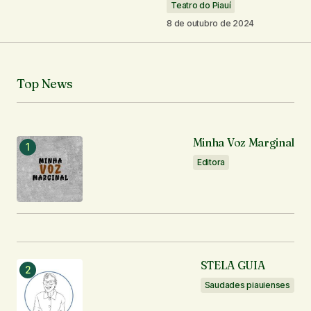
Seu nome
*
Teatro do Piauí
8 de outubro de 2024
Seu e-mail
*
Top News
Notifique-me sobre novos comentários por e-mail.
Notifique-me sobre novas publicações por e-mail.
Minha Voz Marginal
Editora
Enviar comentário
STELA GUIA
Saudades piauienses