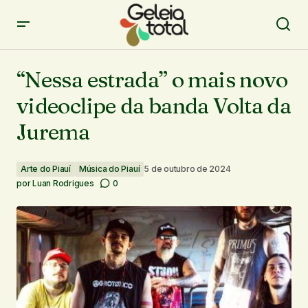
“Nessa estrada” o mais novo videoclipe da banda Volta
da Jurema
“Nessa estrada” o mais novo
videoclipe da banda Volta da
Jurema
Arte do Piauí
Música do Piauí
5 de outubro de 2024
por
Luan Rodrigues
0