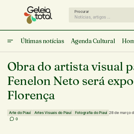
Procurar
Últimas notícias
Agenda Cultural
Hom
Academia Piauiense de Cultura lança
Arte do Piauí
Artes 
revista PELEJA em Floriano e empossa
Obra do artista visual 
Fotografia do Piauí
novo acadêmico
Fenelon Neto será exp
Florença
Arte do Piauí
Artes Visuais do Piauí
Fotografia do Piauí
28 de março 
0