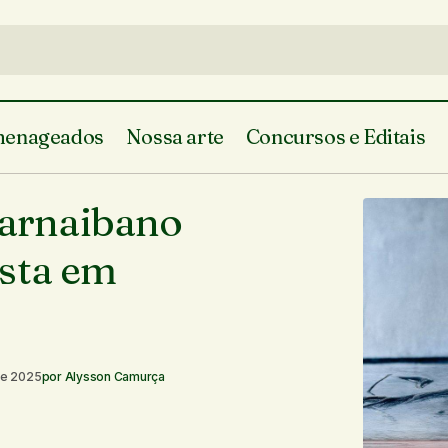
enageados
Nossa arte
Concursos e Editais
Obra do artista visual parnaibano Fene
Visuais do Piauí
parnaibano
exposta em Florença
osta em
de 2025
por
Alysson Camurça