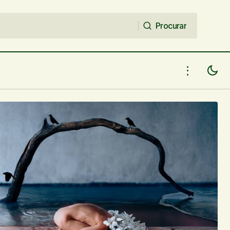
Procurar
Procurar
lon Neto será
Meninas, se joguem!