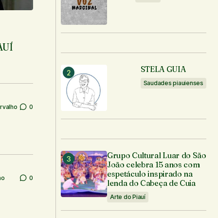
AUÍ
STELA GUIA
Saudades piauienses
rvalho
0
Grupo Cultural Luar do São
João celebra 15 anos com
espetáculo inspirado na
ho
0
lenda do Cabeça de Cuia
Arte do Piauí