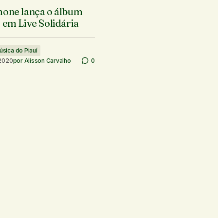
mone lança o álbum
 em Live Solidária
úsica do Piauí
 2020
por
Alisson Carvalho
0