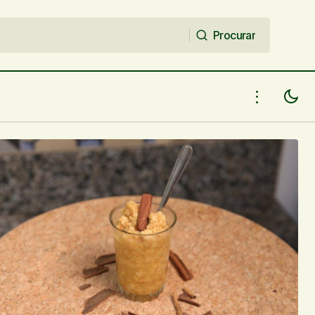
Procurar
Procurar
Workshop "Na Batida do Raggae" -
lhado
Teresina - 30/05/18