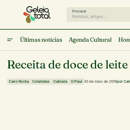
Procurar
Últimas notícias
Agenda Cultural
Hom
A poesia, de João Carlos M. Bezerra
Cairo
Receita de doce de leite
Cairo Rocha
Colunistas
Culinária
O Piauí
30 de maio de 2018
por
Cai