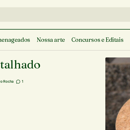
enageados
Nossa arte
Concursos e Editais
Receita de doce de leite ta
 Rocha
Colunistas
Culinária
O Piauí
 talhado
ro Rocha
1