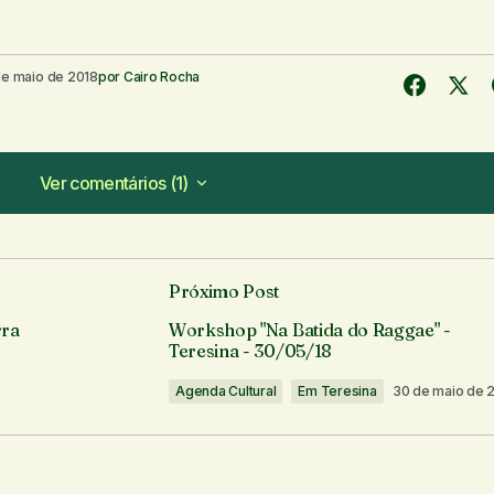
de maio de 2018
por
Cairo Rocha
Ver comentários (1)
Ver comentários (1)
log, sempre quando
deia pra fazer.
Próximo Post
m 09:31
rra
Workshop "Na Batida do Raggae" -
Teresina - 30/05/18
Agenda Cultural
Em Teresina
30 de maio de 