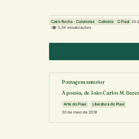
Cairo Rocha
Colunistas
Culinária
O Piauí
30 
5,5K visualizações
gosto muito das postagem desse b
preciso venho aqui procurar alguma i
Postagem anterior
carla cristina
28 de outubro de 2020 e
A poesia, de João Carlos M. Beze
Arte do Piauí
Literatura do Piauí
Responder
30 de maio de 2018