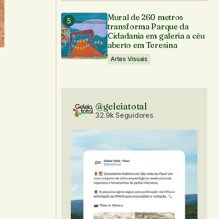
Mural de 260 metros
transforma Parque da
Cidadania em galeria a céu
aberto em Teresina
Artes Visuais
@geleiatotal
32.9k Seguidores