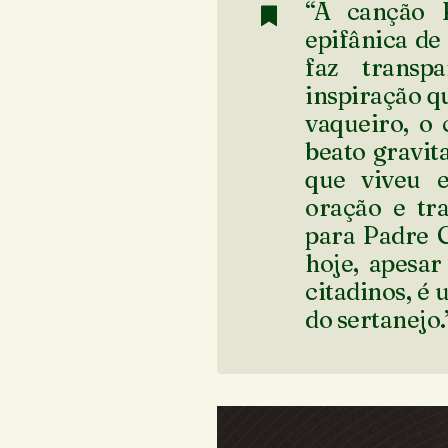
“A canção
epifânica de
faz transp
inspiração qu
vaqueiro, o 
beato gravit
que viveu 
oração e tra
para Padre C
hoje, apesar
citadinos, é 
do sertanejo