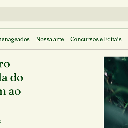
enageados
Nossa arte
Concursos e Editais
Vagner Ribeiro e Leandro Fernandes lançam “Roda 
ro
homenagem ao Mestre Ibiapina
da do
m ao
0