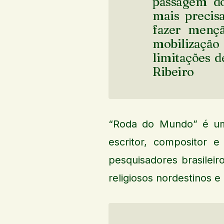
passagem do
mais precis
fazer menç
mobilizaç
limitações d
Ribeiro
“Roda do Mundo” é um
escritor, compositor 
pesquisadores brasilei
religiosos nordestinos e