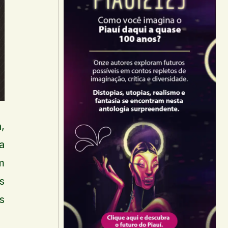
,
a
m
s
s