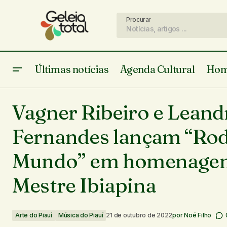
Procurar
Últimas notícias
Agenda Cultural
Hom
Do dia 24 ao dia 29 Teresina será
Arte do Piauí
palco da 15° Mostra Aqui tem
Vagner Ribeiro e Leand
Música do Piauí
CULTURA
Fernandes lançam “Ro
Mundo” em homenage
Mestre Ibiapina
Arte do Piauí
Música do Piauí
21 de outubro de 2022
por
Noé Filho