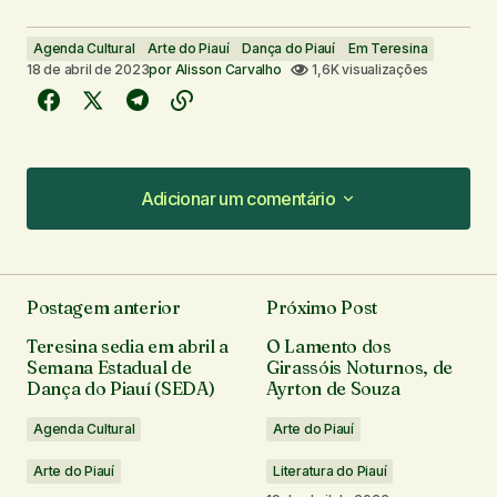
Agenda Cultural
Arte do Piauí
Dança do Piauí
Em Teresina
18 de abril de 2023
por
Alisson Carvalho
1,6K visualizações
Adicionar um comentário
Adicionar um comentário
Postagem anterior
Próximo Post
O seu endereço de e-mail não será publicado.
Teresina sedia em abril a
O Lamento dos
Campos obrigatórios são marcados com
*
Semana Estadual de
Girassóis Noturnos, de
Dança do Piauí (SEDA)
Ayrton de Souza
Comentário
*
Agenda Cultural
Arte do Piauí
Arte do Piauí
Literatura do Piauí