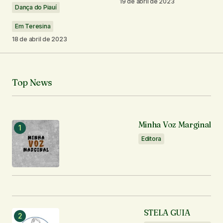
19 de abril de 2023
Dança do Piauí
Seu nome
*
Em Teresina
18 de abril de 2023
Seu e-mail
*
Top News
Notifique-me sobre novos comentários por e-mail.
Notifique-me sobre novas publicações por e-mail.
Minha Voz Marginal
Editora
Enviar comentário
STELA GUIA