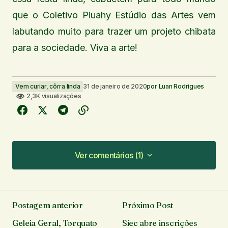
que o Coletivo Piuahy Estúdio das Artes vem
labutando muito para trazer um projeto chibata
para a sociedade. Viva a arte!
Vem curiar, côrra linda
31 de janeiro de 2020
por
Luan Rodrigues
2,3K visualizações
Ver comentários (1)
Ver comentários (1)
Amoooo as matérias do Luan.
Postagem anterior
Próximo Post
Wallessandra Porto
2 de fevereiro de 2020 em 19:36
Geleia Geral, Torquato
Siec abre inscrições