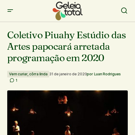
Coletivo Piuahy Estúdio das Artes papocará arretada
programação em 2020
Coletivo Piuahy Estúdio das
Artes papocará arretada
programação em 2020
Vem curiar, côrra linda
31 de janeiro de 2020
por
Luan Rodrigues
1