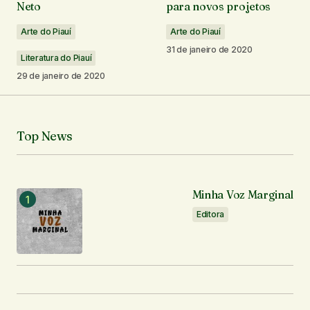
Neto
para novos projetos
Responder
Arte do Piauí
Arte do Piauí
31 de janeiro de 2020
Literatura do Piauí
29 de janeiro de 2020
O seu endereço de e-mail não será publicado.
Campos obrigatórios são marcados com
*
Top News
Comentário
*
Minha Voz Marginal
Editora
Seu nome
*
Seu e-mail
*