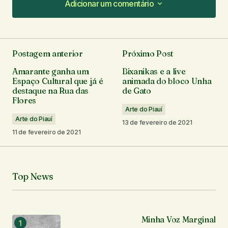
Adicionar um comentário
Adicionar um comentário
Postagem anterior
Próximo Post
O seu endereço de e-mail não será publicado.
Amarante ganha um
Bixanikas e a live
Campos obrigatórios são marcados com
*
Espaço Cultural que já é
animada do bloco Unha
destaque na Rua das
de Gato
Flores
Comentário
*
Arte do Piauí
Arte do Piauí
13 de fevereiro de 2021
11 de fevereiro de 2021
Seu nome
*
Top News
Seu e-mail
*
Minha Voz Marginal