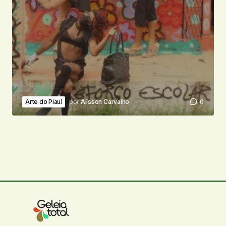
Arte do Piauí
por
Alisson Carvalho
0