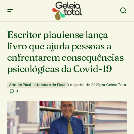
Escritor piauiense lança livro que ajuda pessoas a
enfrentarem consequências psicológicas da Covid-19
Escritor piauiense lança
livro que ajuda pessoas a
enfrentarem consequências
psicológicas da Covid-19
Arte do Piauí
Literatura do Piauí
9 de junho de 2021
por
Geleia Total
0