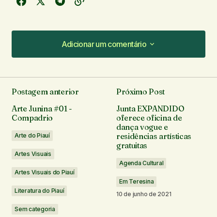
Adicionar um comentário
Adicionar um comentário
Postagem anterior
Próximo Post
O seu endereço de e-mail não será publicado.
Arte Junina #01 -
Junta EXPANDIDO
Campos obrigatórios são marcados com
*
Compadrio
oferece oficina de
dança vogue e
residências artísticas
Arte do Piauí
Comentário
*
gratuitas
Artes Visuais
Agenda Cultural
Artes Visuais do Piauí
Em Teresina
Literatura do Piauí
10 de junho de 2021
Seu nome
*
Sem categoria