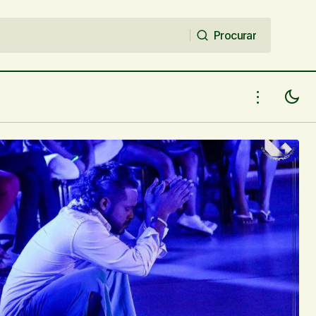
Procurar
Procurar
mais uma etapa
Dia 17 de novembro Cabeceiras do
Piauí sedia o Festival de Arte da
Malhadinha "Invasão Coreográfica"