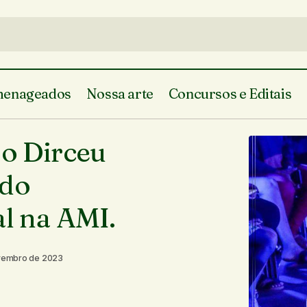
enageados
Nossa arte
Concursos e Editais
No dia 17 de novembro, o Dirceu recebe 
te do Piauí
 o Dirceu
do Projeto Calçada Cultural na AMI.
 do Piauí
 do
al na AMI.
vembro de 2023