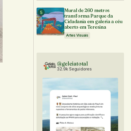
Mural de 260 metros
transforma Parque da
Cidadania em galeria a céu
aberto em Teresina
Artes Visuais
@geleiatotal
32.9k Seguidores