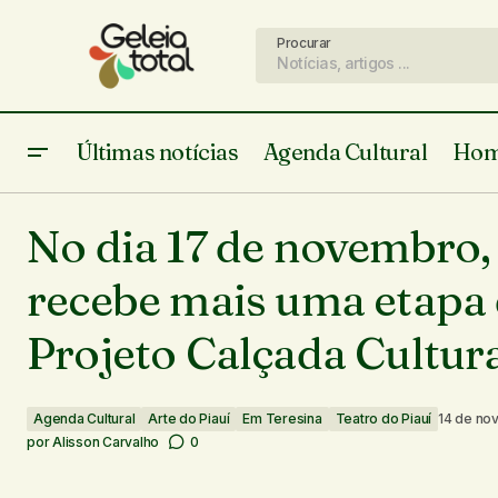
Procurar
Últimas notícias
Agenda Cultural
Hom
Operários encontram urna funerária
Agenda Cultural
Ar
indígenas na zona rural de Miguel
No dia 17 de novembro,
Em Teresina
Teatro
Alves-PI
recebe mais uma etapa
Projeto Calçada Cultur
Agenda Cultural
Arte do Piauí
Em Teresina
Teatro do Piauí
14 de no
por
Alisson Carvalho
0