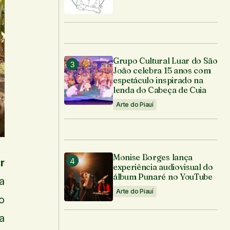
Grupo Cultural Luar do São
João celebra 15 anos com
espetáculo inspirado na
lenda do Cabeça de Cuia
Arte do Piauí
Monise Borges lança
r
experiência audiovisual do
álbum Punaré no YouTube
a
Arte do Piauí
o
a