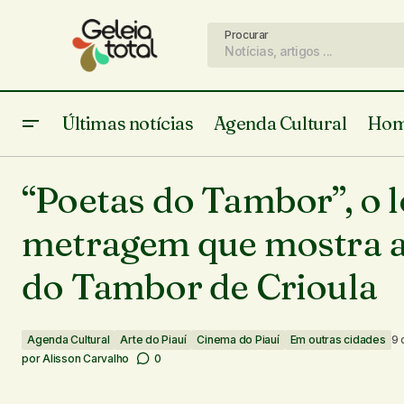
Procurar
Últimas notícias
Agenda Cultural
Hom
Com obra musical publicada, Betto
Agenda Cultural
Ar
Ribeiro se tornará o primeiro Mestre
“Poetas do Tambor”, o 
Cinema do Piauí
Em
Cavaquinista do Piauí
metragem que mostra a
do Tambor de Crioula
Agenda Cultural
Arte do Piauí
Cinema do Piauí
Em outras cidades
9 
por
Alisson Carvalho
0