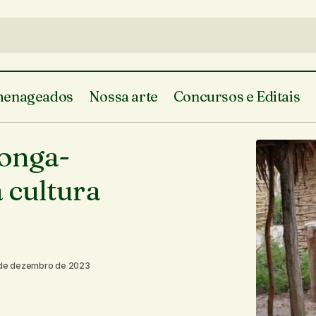
enageados
Nossa arte
Concursos e Editais
“Poetas do Tambor”, o longa-metrag
te do Piauí
longa-
a cultura do Tambor de Crioula
 outras cidades
 cultura
de dezembro de 2023