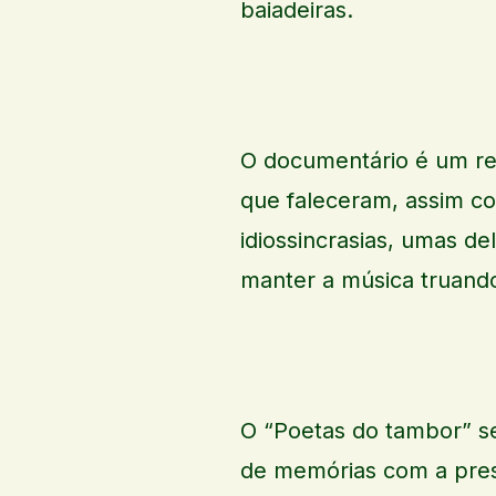
baiadeiras.
O documentário é um re
que faleceram, assim com
idiossincrasias, umas de
manter a música truando 
O “Poetas do tambor” s
de memórias com a pre