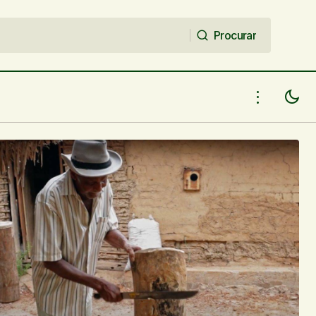
Procurar
Procurar
em que mostra
A cidade de União recebe a Mostra de
Artes no Centro Cultural Benedito
Martins Napoleão do Rêgo