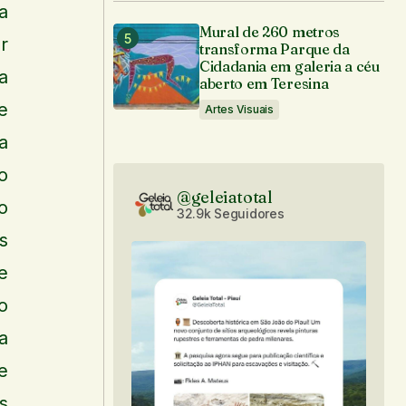
a
Mural de 260 metros
r
transforma Parque da
Cidadania em galeria a céu
a
aberto em Teresina
e
Artes Visuais
a
o
@geleiatotal
o
32.9k Seguidores
s
e
o
a
e
s