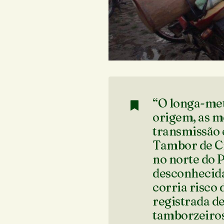
“O longa-me
origem, as m
transmissão e
Tambor de Cr
no norte do P
desconhecida
corria risco
registrada d
tamborzeiros