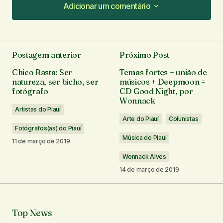
Adicionar um comentário
Adicionar um comentário
Postagem anterior
Próximo Post
O seu endereço de e-mail não será publicado.
Chico Rasta: Ser
Temas fortes + união de
Campos obrigatórios são marcados com
*
natureza, ser bicho, ser
músicos + Deepmoon =
fotógrafo
CD Good Night, por
Wonnack
Comentário
*
Artistas do Piauí
Arte do Piauí
Colunistas
Fotógrafos(as) do Piauí
Música do Piauí
11 de março de 2019
Wonnack Alves
Seu nome
*
14 de março de 2019
Seu e-mail
*
Top News