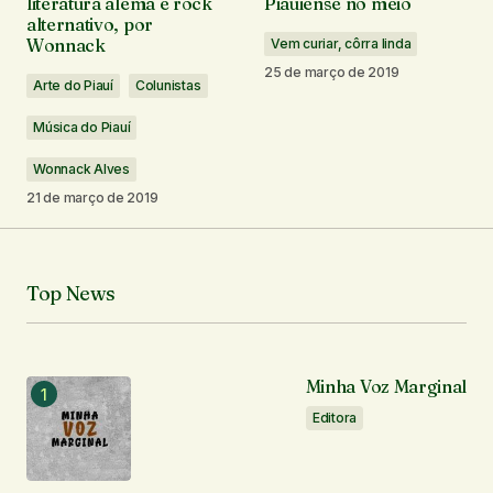
literatura alemã e rock
Piauiense no meio
alternativo, por
Wonnack
Vem curiar, côrra linda
Comentário
*
25 de março de 2019
Arte do Piauí
Colunistas
Música do Piauí
Wonnack Alves
Seu nome
*
21 de março de 2019
Seu e-mail
*
Top News
Notifique-me sobre novos comentários por e-mail.
Notifique-me sobre novas publicações por e-mail.
Minha Voz Marginal
Editora
Enviar comentário