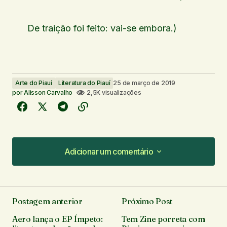
De traição foi feito: vai-se embora.)
Arte do Piauí
Literatura do Piauí
25 de março de 2019
por
Alisson Carvalho
2,5K visualizações
Adicionar um comentário
Adicionar um comentário
Postagem anterior
Próximo Post
O seu endereço de e-mail não será publicado.
Aero lança o EP Ímpeto:
Tem Zine porreta com
Campos obrigatórios são marcados com
*