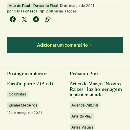
Arte do Piauí
Dança do Piauí
12 de março de 2021
por
Carla Fonseca
2,6K visualizações
Adicionar um comentário
Adicionar um comentário
Postagem anterior
Próximo Post
O seu endereço de e-mail não será publicado.
Farofa, parte 2 (Ato I)
Artes de Março “Nossas
Campos obrigatórios são marcados com
*
Raízes” faz homenagem
à piauiensidade
Colunistas
Comentário
*
Zidane Medeiros
Agenda Cultural
12 de março de 2021
Arte do Piauí
Artes Visuais