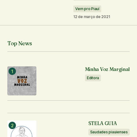
Seu nome
*
Vem pro Piauí
12 de março de 2021
Seu e-mail
*
Top News
Notifique-me sobre novos comentários por e-mail.
Notifique-me sobre novas publicações por e-mail.
Minha Voz Marginal
Editora
Enviar comentário
STELA GUIA
Saudades piauienses