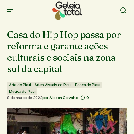
Casa do Hip Hop passa por reforma e garante ações
culturais e sociais na zona sul da capital
Casa do Hip Hop passa por
reforma e garante ações
culturais e sociais na zona
sul da capital
Arte do Piauí
Artes Visuais do Piauí
Dança do Piauí
Música do Piauí
8 de março de 2022
por
Alisson Carvalho
0