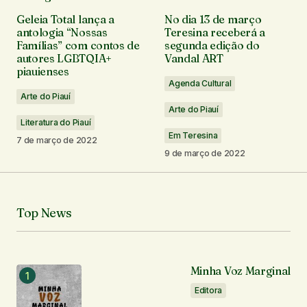
O seu endereço de e-mail não será publicado.
Geleia Total lança a
No dia 13 de março
Campos obrigatórios são marcados com
*
antologia “Nossas
Teresina receberá a
Famílias” com contos de
segunda edição do
autores LGBTQIA+
Vandal ART
Comentário
*
piauienses
Agenda Cultural
Arte do Piauí
Arte do Piauí
Literatura do Piauí
Em Teresina
7 de março de 2022
Seu nome
*
9 de março de 2022
Seu e-mail
*
Top News
Notifique-me sobre novos comentários por e-mail.
Notifique-me sobre novas publicações por e-mail.
Minha Voz Marginal
Editora