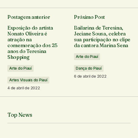
Postagem anterior
Próximo Post
O seu endereço de e-mail não será publicado.
Exposição do artista
Bailarina de Teresina,
Campos obrigatórios são marcados com
*
Nonato Oliveira é
Jeciane Sousa, celebra
atração na
sua participação no clipe
comemoração dos 25
da cantora Marina Sena
Comentário
*
anos do Teresina
Shopping
Arte do Piauí
Arte do Piauí
Dança do Piauí
6 de abril de 2022
Artes Visuais do Piauí
Seu nome
*
4 de abril de 2022
Seu e-mail
*
Top News
Notifique-me sobre novos comentários por e-mail.