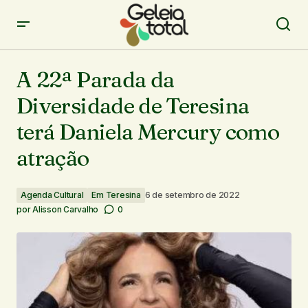
A 22ª Parada da Diversidade de Teresina terá Daniela
Mercury como atração
A 22ª Parada da
Diversidade de Teresina
terá Daniela Mercury como
atração
Agenda Cultural
Em Teresina
6 de setembro de 2022
por
Alisson Carvalho
0