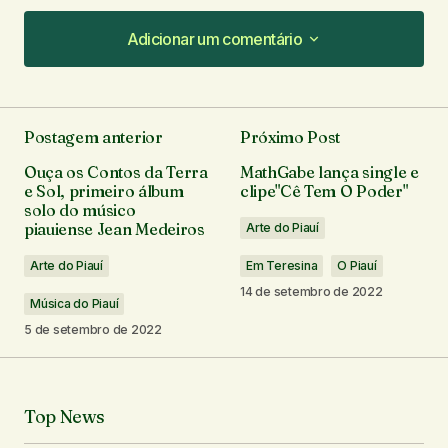
Adicionar um comentário
Adicionar um comentário
Postagem anterior
Próximo Post
O seu endereço de e-mail não será publicado.
Ouça os Contos da Terra
MathGabe lança single e
Campos obrigatórios são marcados com
*
e Sol, primeiro álbum
clipe"Cê Tem O Poder"
solo do músico
piauiense Jean Medeiros
Arte do Piauí
Comentário
*
Arte do Piauí
Em Teresina
O Piauí
14 de setembro de 2022
Música do Piauí
5 de setembro de 2022
Seu nome
*
Top News
Seu e-mail
*