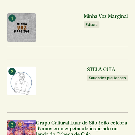
Notifique-me sobre novos comentários por e-mail.
Minha Voz Marginal
Editora
Notifique-me sobre novas publicações por e-mail.
Enviar comentário
STELA GUIA
Saudades piauienses
Grupo Cultural Luar do São João celebra
15 anos com espetáculo inspirado na
lenda do Cabeça de Cuia