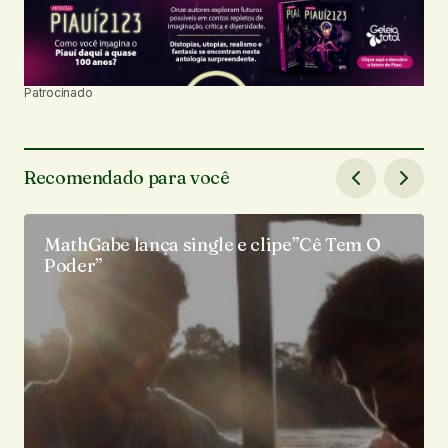
Patrocinado
Recomendado para você
MathGabe lança single e clipe”Cê Tem O
Poder”