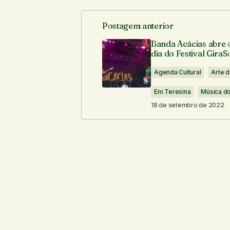
Postagem anterior
O seu endereço de e-mail não ser
Banda Acácias abre 
dia do Festival GiraS
Comentário
*
Agenda Cultural
Arte d
Em Teresina
Música do
18 de setembro de 2022
Seu nome
*
Notifique-me sobre novos comentári
Enviar comentário