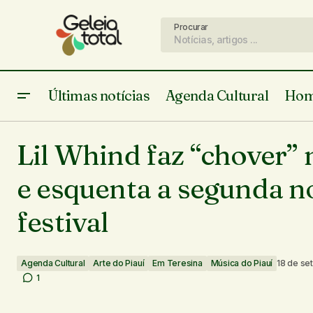
Procurar
Últimas notícias
Agenda Cultural
Hom
Agenda Cultural
Ar
Banda Acácias abre o segundo dia do
Lil Whind faz “chover” 
Festival GiraSol
Em Teresina
Música
e esquenta a segunda n
festival
Agenda Cultural
Arte do Piauí
Em Teresina
Música do Piauí
18 de se
1