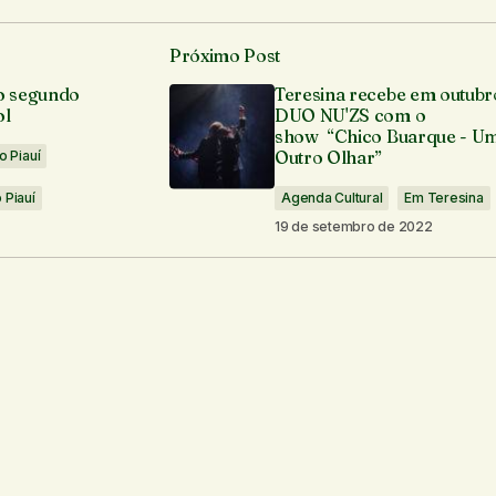
Próximo Post
á publicado.
Campos obrigatórios são marcados com
*
o segundo
Teresina recebe em outubr
ol
DUO NU'ZS com o
show “Chico Buarque - U
Outro Olhar”
o Piauí
 Piauí
Agenda Cultural
Em Teresina
19 de setembro de 2022
Seu e-mail
*
os por e-mail.
Notifique-me sobre novas publicações por e