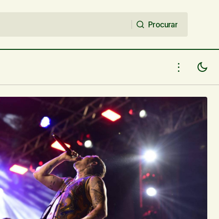
Procurar
Procurar
esquenta a
Teresina recebe em outubro o DUO
NU'ZS com o show “Chico Buarque -
Um Outro Olhar”