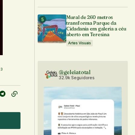
Mural de 260 metros
transforma Parque da
Cidadania em galeria a céu
aberto em Teresina
Artes Visuais
Foto: Caio Negreiros
13
@geleiatotal
32.9k Seguidores