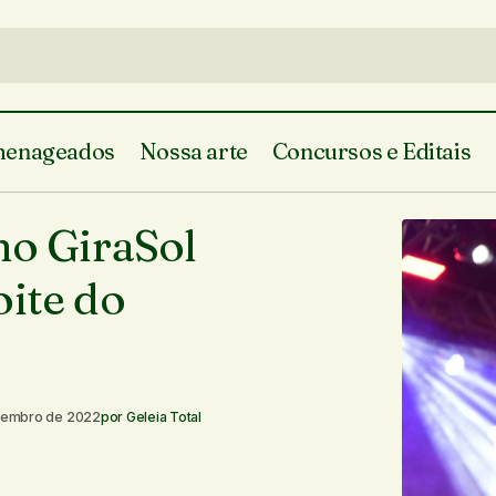
enageados
Nossa arte
Concursos e Editais
Lil Whind faz “chover” no GiraSol e 
te do Piauí
no GiraSol
segunda noite do festival
 do Piauí
oite do
tembro de 2022
por
Geleia Total