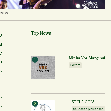
reiros
Top News
o
a
e
Minha Voz Marginal
o
Editora
s
.
STELA GUIA
.
Saudades piauienses