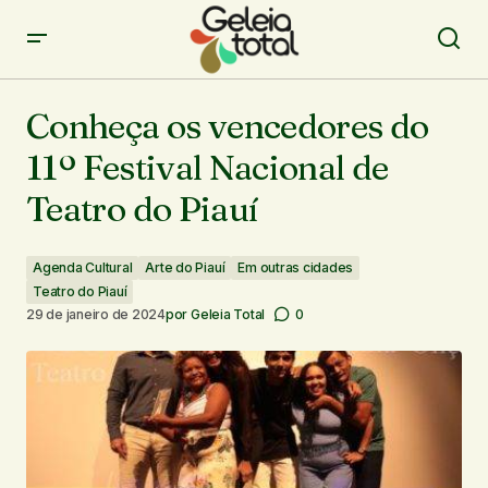
Conheça os vencedores do 11º Festival Nacional de
Teatro do Piauí
Conheça os vencedores do
11º Festival Nacional de
Teatro do Piauí
Agenda Cultural
Arte do Piauí
Em outras cidades
Teatro do Piauí
29 de janeiro de 2024
por
Geleia Total
0