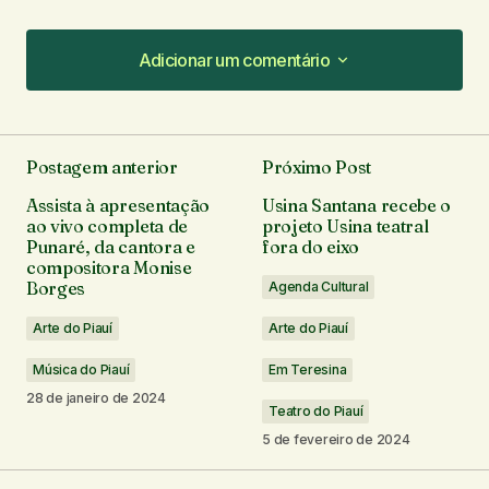
Adicionar um comentário
Adicionar um comentário
Postagem anterior
Próximo Post
O seu endereço de e-mail não será publicado.
Assista à apresentação
Usina Santana recebe o
Campos obrigatórios são marcados com
*
ao vivo completa de
projeto Usina teatral
Punaré, da cantora e
fora do eixo
compositora Monise
Comentário
*
Borges
Agenda Cultural
Arte do Piauí
Arte do Piauí
Música do Piauí
Em Teresina
28 de janeiro de 2024
Seu nome
*
Teatro do Piauí
5 de fevereiro de 2024
Seu e-mail
*