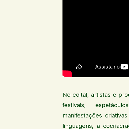
No edital, artistas e p
festivais, espetácu
manifestações criativa
linguagens, a cocriacr