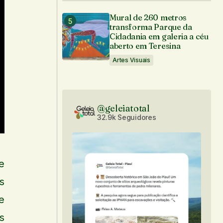
Mural de 260 metros
transforma Parque da
Cidadania em galeria a céu
aberto em Teresina
Artes Visuais
@geleiatotal
32.9k Seguidores
e
s
e
s