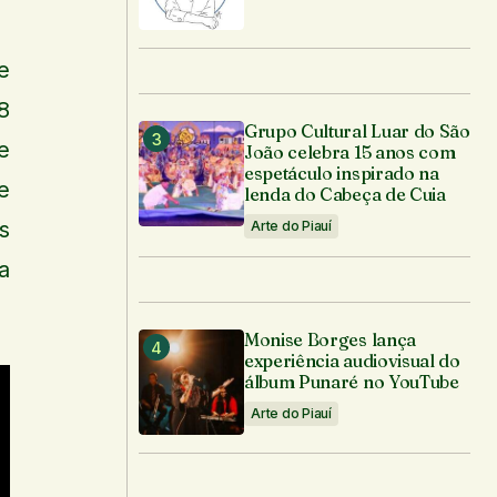
e
8
Grupo Cultural Luar do São
e
João celebra 15 anos com
espetáculo inspirado na
e
lenda do Cabeça de Cuia
s
Arte do Piauí
a
Monise Borges lança
experiência audiovisual do
álbum Punaré no YouTube
Arte do Piauí