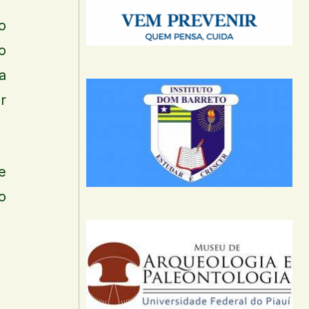
o
o
a
r
e
o