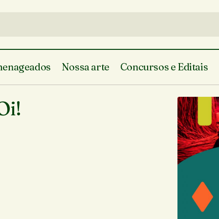
enageados
Nossa arte
Concursos e Editais
Assunta esse fuxico da Oi!
Vem curiar, côrra linda
Oi!