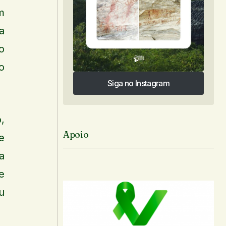
m
a
o
o
Siga no Instagram
Siga no Instagram
,
Apoio
e
a
e
u