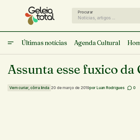
Procurar
Últimas notícias
Agenda Cultural
Hom
Grupo Tupi Machine lança videoclipe
gravado no Parque Nacional Serra da
Assunta esse fuxico da 
Capivara
Vem curiar, côrra linda
20 de março de 2019
por
Luan Rodrigues
0