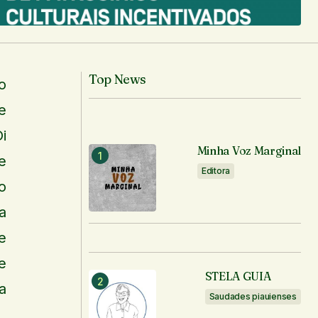
Top News
o
e
i
Minha Voz Marginal
e
Editora
o
a
e
e
STELA GUIA
a
Saudades piauienses