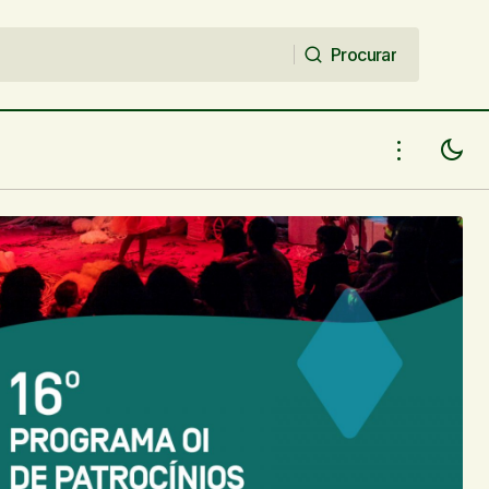
Procurar
Procurar
Aero lança o EP Ímpeto: literatura
alemã e rock alternativo, por Wonnack