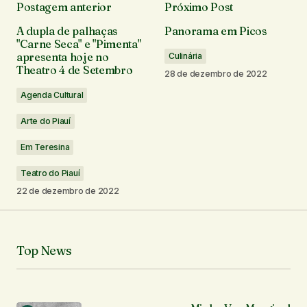
Postagem anterior
Próximo Post
O seu endereço de e-mail não será publicado.
A dupla de palhaças
Panorama em Picos
Campos obrigatórios são marcados com
*
"Carne Seca" e "Pimenta"
apresenta hoje no
Culinária
Theatro 4 de Setembro
Comentário
*
28 de dezembro de 2022
Agenda Cultural
Arte do Piauí
Em Teresina
Seu nome
*
Teatro do Piauí
22 de dezembro de 2022
Seu e-mail
*
Notifique-me sobre novos comentários por e-mail.
Top News
Notifique-me sobre novas publicações por e-mail.