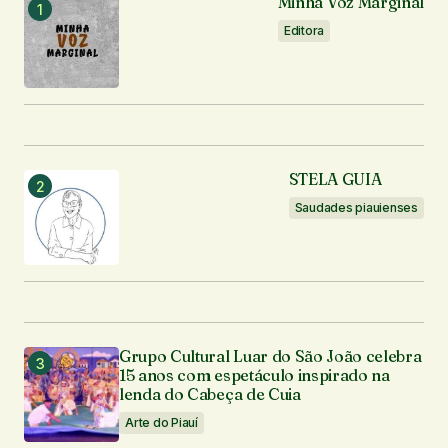
Minha Voz Marginal
Enviar comentário
Editora
STELA GUIA
Saudades piauienses
Grupo Cultural Luar do São João celebra
15 anos com espetáculo inspirado na
lenda do Cabeça de Cuia
Arte do Piauí