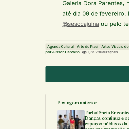
Galeria Dora Parentes, n
até dia 09 de fevereiro
@sesccajuina
ou pelo te
Agenda Cultural
Arte do Piauí
Artes Visuais do 
por
Alisson Carvalho
1,6K visualizações
Postagem anterior
O seu endereço de e-mail não ser
Turbulência Encontr
Danças continua e o
espaços públicos da
Comentário
*