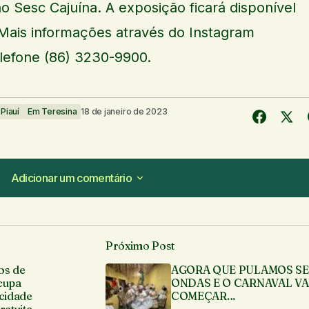
o Sesc Cajuína. A exposição ficará disponível
. Mais informações através do Instagram
lefone (86) 3230-9900.
Piauí
Em Teresina
18 de janeiro de 2023
Adicionar um comentário
Adicionar um comentário
Próximo Post
á publicado.
Campos obrigatórios são marcados com
*
os de
AGORA QUE PULAMOS SE
cupa
ONDAS E O CARNAVAL VA
 cidade
COMEÇAR…