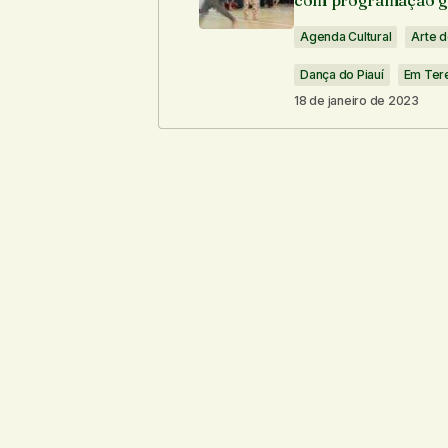
com programação gr
Agenda Cultural
Arte d
Dança do Piauí
Em Ter
18 de janeiro de 2023
Seu nome
*
Notifique-me sobre novos comentári
Enviar comentário