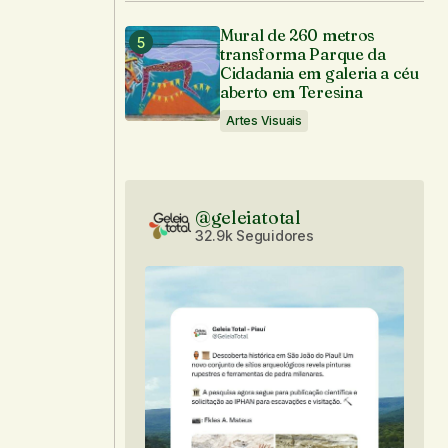
Mural de 260 metros
transforma Parque da
Cidadania em galeria a céu
aberto em Teresina
Artes Visuais
@geleiatotal
32.9k Seguidores