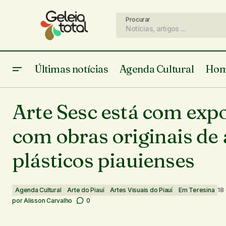
Procurar
Últimas notícias
Agenda Cultural
Hom
Turbulência Encontros de Danças
Agenda Cultural
Ar
continua e ocupa espaços públicos da
Arte Sesc está com exp
Artes Visuais do Piau
cidade com programação gratuita
com obras originais de 
plásticos piauienses
Agenda Cultural
Arte do Piauí
Artes Visuais do Piauí
Em Teresina
18
por
Alisson Carvalho
0