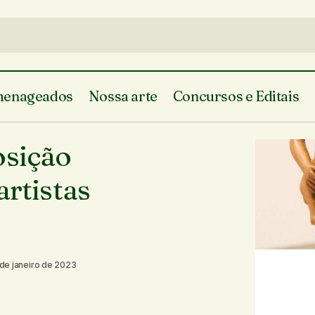
enageados
Nossa arte
Concursos e Editais
Arte Sesc está com exposição com ob
te do Piauí
osição
de artistas plásticos piauienses
í
Em Teresina
artistas
 de janeiro de 2023