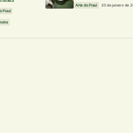
atuita
Arte do Piauí
20 de janeiro de 
o Piauí
esina
Seu e-mail
*
os por e-mail.
Notifique-me sobre novas publicações por e