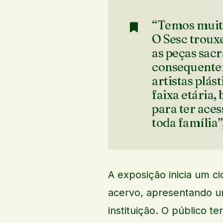
“Temos muito
O Sesc trouxe
as peças sacr
consequentem
artistas plás
faixa etária,
para ter ace
toda família”
A exposição inicia um ci
acervo, apresentando u
instituição. O público t