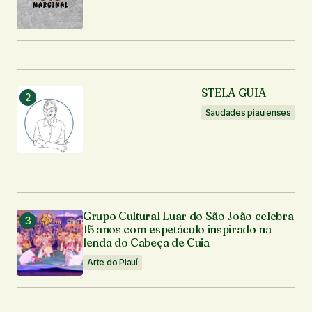
Enviar comentário
STELA GUIA
Saudades piauienses
Grupo Cultural Luar do São João celebra
15 anos com espetáculo inspirado na
lenda do Cabeça de Cuia
Arte do Piauí