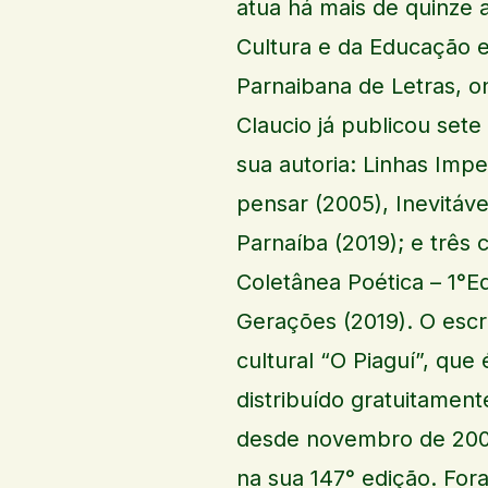
atua há mais de quinze a
Cultura e da Educação 
Parnaibana de Letras, o
Claucio já publicou sete
sua autoria: Linhas Imp
pensar (2005), Inevitáv
Parnaíba (2019); e três 
Coletânea Poética – 1°Ed
Gerações (2019). O escr
cultural “O Piaguí”, que é
distribuído gratuitament
desde novembro de 2007,
na sua 147° edição. Fora 