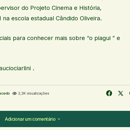
pervisor do Projeto Cinema e História,
 na escola estadual Cândido Oliveira.
ais para conhecer mais sobre “o piagui ” e
auciociarlini .
Macedo
2,3K visualizações
Adicionar um comentário
Adicionar um comentário