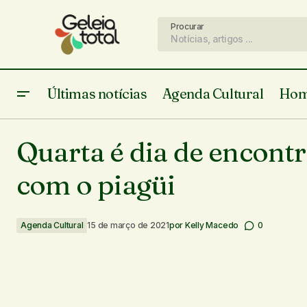
Procurar
Últimas notícias
Agenda Cultural
Hom
O movimento punk rock no Brasil
Ag
Quarta é dia de encontr
com o piagüi
Agenda Cultural
15 de março de 2021
por
Kelly Macedo
0