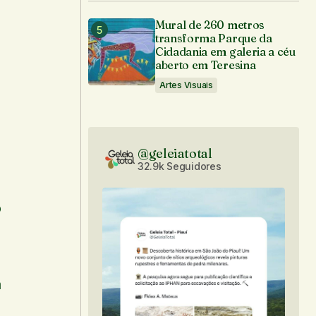
Mural de 260 metros
transforma Parque da
Cidadania em galeria a céu
aberto em Teresina
Artes Visuais
@geleiatotal
32.9k Seguidores
o
á