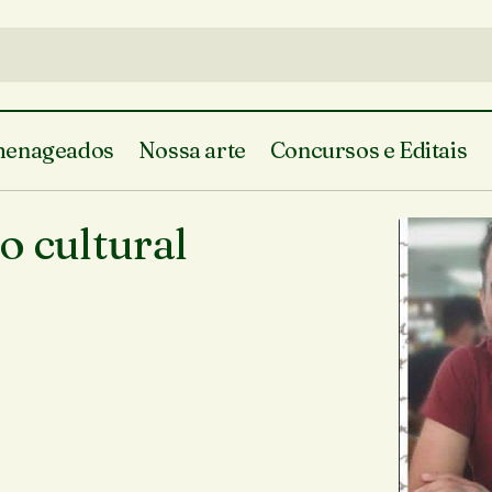
enageados
Nossa arte
Concursos e Editais
Quarta é dia de encontro cultural com o pia
enda Cultural
o cultural