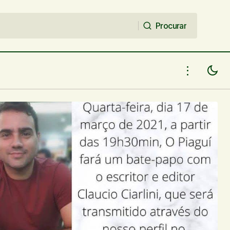
Procurar
Procurar
Secult lança edital do Siec 2021 para
güi
novos projetos