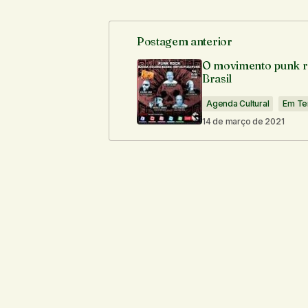
Postagem anterior
O seu endereço de e-mail não ser
O movimento punk r
Brasil
Comentário
*
Agenda Cultural
Em Te
14 de março de 2021
Seu nome
*
Notifique-me sobre novos comentári
Enviar comentário