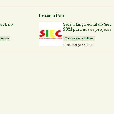
Próximo Post
á publicado.
Campos obrigatórios são marcados com
*
ock no
Secult lança edital do Siec
2021 para novos projetos
resina
Concursos e Editais
16 de março de 2021
Seu e-mail
*
os por e-mail.
Notifique-me sobre novas publicações por e