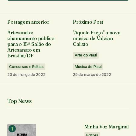
Adicionar um comentário
Postagem anterior
Próximo Post
O seu endereço de e-mail não será publicado.
Artesanato:
"Aquele Frejo" a nova
Campos obrigatórios são marcados com
*
chamamento público
música de Valciãn
para o 15º Salão do
Calixto
Artesanato em
Comentário
*
Brasília/DF
Arte do Piauí
Concursos e Editais
Música do Piauí
23 de março de 2022
29 de março de 2022
Seu nome
*
Top News
Seu e-mail
*
Minha Voz Marginal
Notifique-me sobre novos comentários por e-mail.
Editora