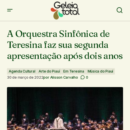
A Orquestra Sinfônica de Teresina faz sua segunda
apresentação após dois anos
A Orquestra Sinfônica de
Teresina faz sua segunda
apresentação após dois anos
Agenda Cultural
Arte do Piauí
Em Teresina
Música do Piauí
30 de março de 2022
por
Alisson Carvalho
0