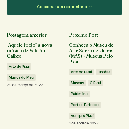
Adicionar um comentário
Adicionar um comentário
Postagem anterior
Próximo Post
O seu endereço de e-mail não será publicado.
"Aquele Frejo" a nova
Conheça o Museu de
Campos obrigatórios são marcados com
*
música de Valciãn
Arte Sacra de Oeiras
Calixto
(MAS) - Museus Pelo
Piauí
Comentário
*
Arte do Piauí
Arte do Piauí
História
Música do Piauí
Museus
O Piauí
29 de março de 2022
Patrimônio
Seu nome
*
Pontos Turísticos
Seu e-mail
*
Vem pro Piauí
1 de abril de 2022