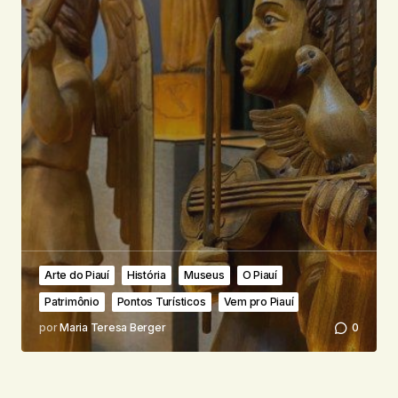
Arte do Piauí
História
Museus
O Piauí
Patrimônio
Pontos Turísticos
Vem pro Piauí
por
Maria Teresa Berger
0